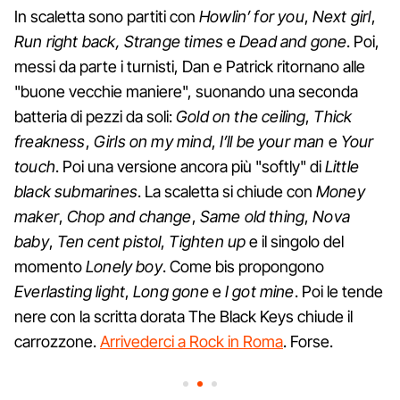
In scaletta sono partiti con
Howlin’ for you
,
Next girl
,
Run right back,
Strange times
e
Dead and gone
. Poi,
messi da parte i turnisti, Dan e Patrick ritornano alle
"buone vecchie maniere", suonando una seconda
batteria di pezzi da soli:
Gold on the ceiling
,
Thick
freakness
,
Girls on my mind
,
I’ll be your man
e
Your
touch
. Poi una versione ancora più "softly" di
Little
black submarines
. La scaletta si chiude con
Money
maker
,
Chop and change
,
Same old thing
,
Nova
baby
,
Ten cent pistol
,
Tighten up
e il singolo del
momento
Lonely boy
. Come bis propongono
Everlasting light
,
Long gone
e
I got mine
. Poi le tende
nere con la scritta dorata The Black Keys chiude il
carrozzone.
Arrivederci a Rock in Roma
. Forse.