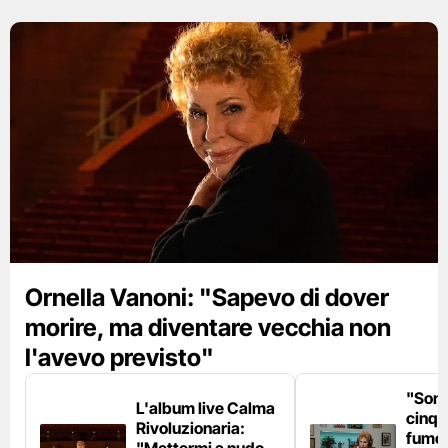
Ornella Vanoni: "Sapevo di dover
morire, ma diventare vecchia non
l'avevo previsto"
"Son
L'album live Calma
cinqu
Rivoluzionaria:
fumo 