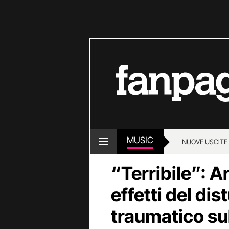
MUSIC
NUOVE USCITE
“Terribile”: A
effetti del di
traumatico su