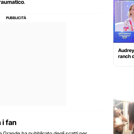
traumatico
.
Audrey,
ranch d
 i fan
a Grande ha pubblicato degli scatti per