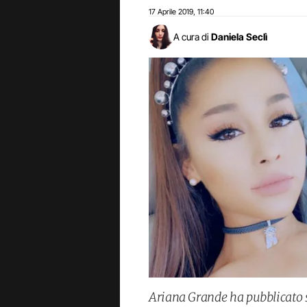
17 Aprile 2019
11:40
,
A cura di
Daniela Seclì
Ariana Grande ha pubblicato su