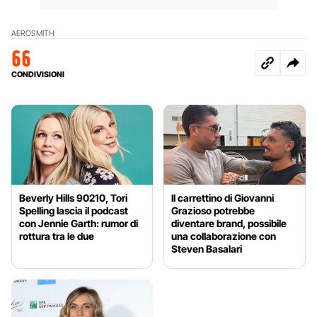
AEROSMITH
66
CONDIVISIONI
Beverly Hills 90210, Tori
Il carrettino di Giovanni
Spelling lascia il podcast
Grazioso potrebbe
con Jennie Garth: rumor di
diventare brand, possibile
rottura tra le due
una collaborazione con
Steven Basalari