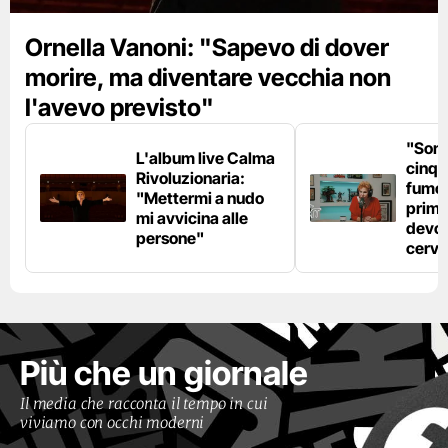
Ornella Vanoni: "Sapevo di dover
morire, ma diventare vecchia non
l'avevo previsto"
"Son
L'album live Calma
cinqu
Rivoluzionaria:
fumo 
"Mettermi a nudo
prima
mi avvicina alle
devo 
persone"
cerve
Più che un giornale
Il media che racconta il tempo in cui
viviamo con occhi moderni