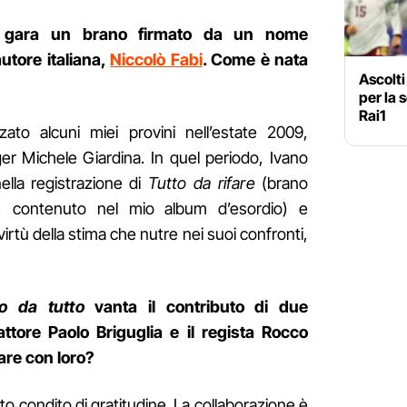
 in gara un brano firmato da un nome
utore italiana,
Niccolò Fabi
. Come è nata
Ascolti 
per la 
Rai1
ato alcuni miei provini nell’estate 2009,
ger Michele Giardina. In quel periodo, Ivano
lla registrazione di
Tutto da rifare
(brano
o, contenuto nel mio album d’esordio) e
rtù della stima che nutre nei suoi confronti,
o da tutto
vanta il contributo di due
ttore Paolo Briguglia e il regista Rocco
are con loro?
tto condito di gratitudine. La collaborazione è