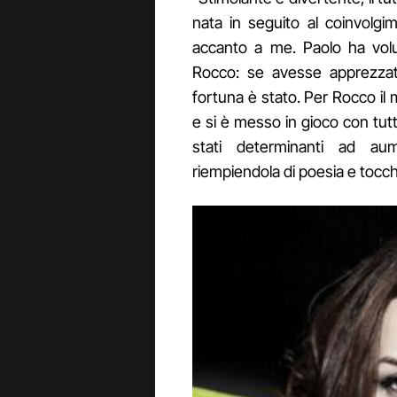
nata in seguito al coinvolgim
accanto a me. Paolo ha vol
Rocco: se avesse apprezzato
fortuna è stato. Per Rocco il
e si è messo in gioco con tutti
stati determinanti ad au
riempiendola di poesia e tocch