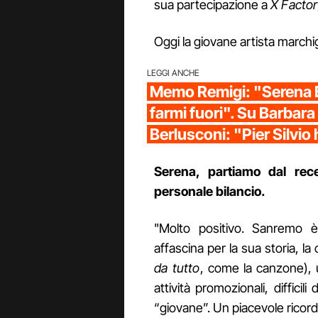
sua partecipazione a
X Factor
Oggi la giovane artista marchi
LEGGI ANCHE
Memo Remigi: "Serena B
farmi fuori". Su Barbara
Berlusconi: "Pier Silvio 
Serena, partiamo dal rec
personale bilancio.
"Molto positivo. Sanremo 
affascina per la sua storia, l
da tutto
, come la canzone), u
attività promozionali, difficil
“giovane”. Un piacevole rico