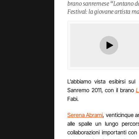
brano sanremese “Lontano da t
Festival: la giovane artista m
L’abbiamo vista esibirsi sul 
Sanremo 2011, con il brano
L
Fabi.
Serena Abrami
, venticinque 
alle spalle un lungo percor
collaborazioni importanti co