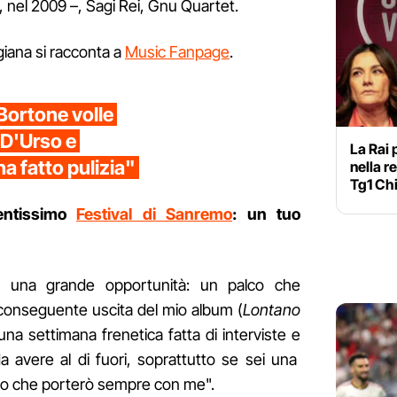
, nel 2009 –, Sagi Rei, Gnu Quartet.
giana si racconta a
Music Fanpage
.
ortone volle
 D'Urso e
La Rai 
ha fatto pulizia"
nella r
Tg1 Chi
entissimo
Festival di Sanremo
: un tuo
è una grande opportunità: un palco che
a conseguente uscita del mio album (
Lontano
na settimana frenetica fatta di interviste e
i da avere al di fuori, soprattutto se sei una
rdo che porterò sempre con me".