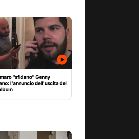
amaro "sfidano" Genny
no: l'annuncio dell'uscita del
album