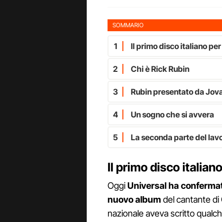
SOMMARIO
1
Il primo disco italiano per
2
Chi è Rick Rubin
3
Rubin presentato da Jova
4
Un sogno che si avvera
5
La seconda parte del lav
Il primo disco italian
Oggi
Universal ha confermat
nuovo album
del cantante di 
nazionale aveva scritto qualc