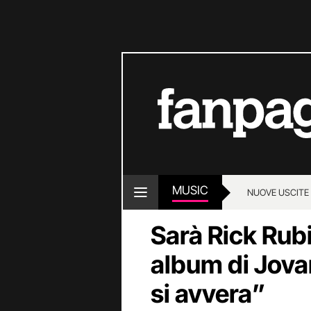
MUSIC
NUOVE USCITE
Sarà Rick Rubi
album di Jova
si avvera”