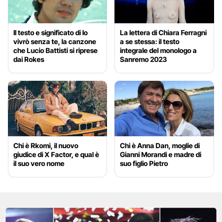
Il testo e significato di Io
La lettera di Chiara Ferragni
vivrò senza te, la canzone
a se stessa: il testo
che Lucio Battisti si riprese
integrale del monologo a
dai Rokes
Sanremo 2023
Chi è Rkomi, il nuovo
Chi è Anna Dan, moglie di
giudice di X Factor, e qual è
Gianni Morandi e madre di
il suo vero nome
suo figlio Pietro