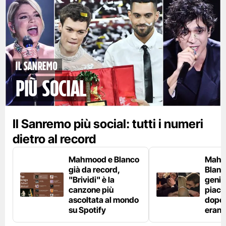
Il Sanremo
più social
Il Sanremo più social: tutti i numeri
dietro al record
Mahmood e Blanco
Mahm
già da record,
Blanco
"Brividi" è la
genito
canzone più
piaci
ascoltata al mondo
dopo l
su Spotify
erano