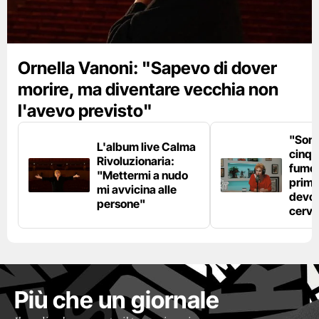
Ornella Vanoni: "Sapevo di dover
morire, ma diventare vecchia non
l'avevo previsto"
"Son
L'album live Calma
cinqu
Rivoluzionaria:
fumo 
"Mettermi a nudo
prima
mi avvicina alle
devo 
persone"
cerve
Più che un giornale