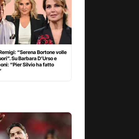
emigi: “Serena Bortone volle
uori”. Su Barbara D’Urso e
oni: “Pier Silvio ha fatto
”