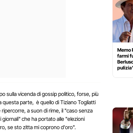
Memo R
farmi f
Berlusc
pulizia
o sulla vicenda di gossip politico, forse, più
 questa parte, è quello di Tiziano Togliatti
e ripercorre, a suon di rime, il "caso senza
 giornali" che ha portato alle "elezioni
oro, se sto zitta mi coprono d'oro".