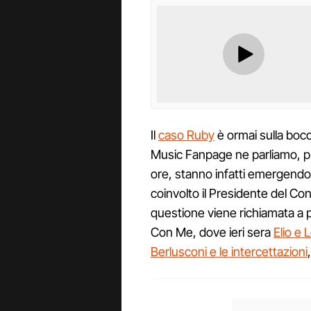
Il
caso Ruby
è ormai sulla bocc
Music Fanpage ne parliamo, pu
ore, stanno infatti emergendo 
coinvolto il Presidente del Con
questione viene richiamata a p
Con Me, dove ieri sera
Elio e 
Berlusconi e le intercettazioni