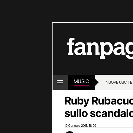
MUSIC
NUOVE USCITE
Ruby Rubacuor
sullo scandalo
19 Gennaio 2011
18:09
,