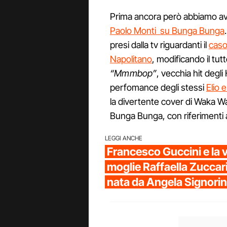
Prima ancora però abbiamo avut
Paolo Monti su Bunga Bunga
presi dalla tv riguardanti il
caso
Napolitano
, modificando il tut
“Mmmbop”
, vecchia hit degl
perfomance degli stessi
Elio 
la divertente cover di Waka Wa
Bunga Bunga, con riferimenti 
LEGGI ANCHE
Francesco Guccini e la vi
moglie Raffaella Zuccari 
nata da Angela Signorin