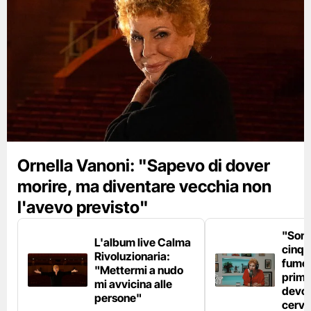
Ornella Vanoni: "Sapevo di dover
morire, ma diventare vecchia non
l'avevo previsto"
"Son
L'album live Calma
cinqu
Rivoluzionaria:
fumo 
"Mettermi a nudo
prima
mi avvicina alle
devo 
persone"
cerve