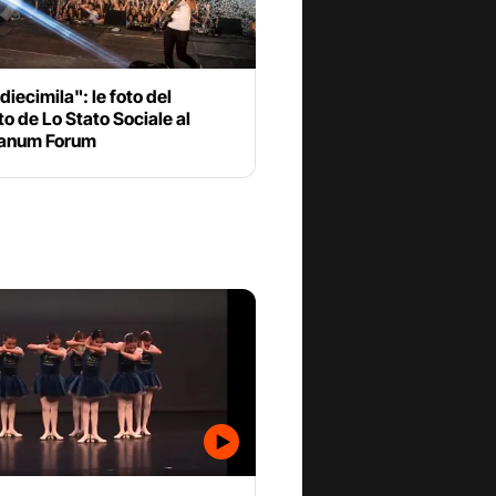
diecimila": le foto del
o de Lo Stato Sociale al
anum Forum