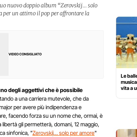
 suo nuovo doppio album “Zerovskij… solo
per un attimo il pop per affrontare la
VIDEO CONSIGLIATO
Le ball
musica
vita a 
no degli aggettivi che è possibile
stando a una carriera mutevole, che da
major per avere più indipendenza e
are, facendo forza su un nome che, ormai, è
 libertà gli permetterà, domani, 12 maggio,
ca sinfonica, "
Zerovskij… solo per amore
"