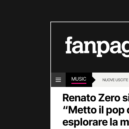
MUSIC
NUOVE USCITE
Renato Zero si
“Metto il pop 
esplorare la 