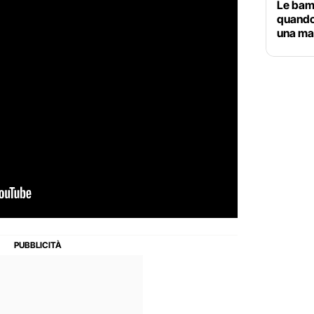
Le bamb
quando 
una ma