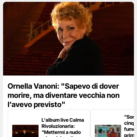
Ornella Vanoni: "Sapevo di dover
morire, ma diventare vecchia non
l'avevo previsto"
"Son
L'album live Calma
cinqu
Rivoluzionaria:
fumo 
"Mettermi a nudo
prima