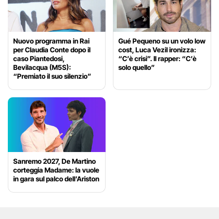
Nuovo programma in Rai
Gué Pequeno su un volo low
per Claudia Conte dopo il
cost, Luca Vezil ironizza:
caso Piantedosi,
“C’è crisi”. Il rapper: “C’è
Bevilacqua (M5S):
solo quello”
“Premiato il suo silenzio”
Sanremo 2027, De Martino
corteggia Madame: la vuole
in gara sul palco dell’Ariston