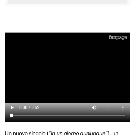
Un nuovo singolo (“
In un giorno qualunque
”), un