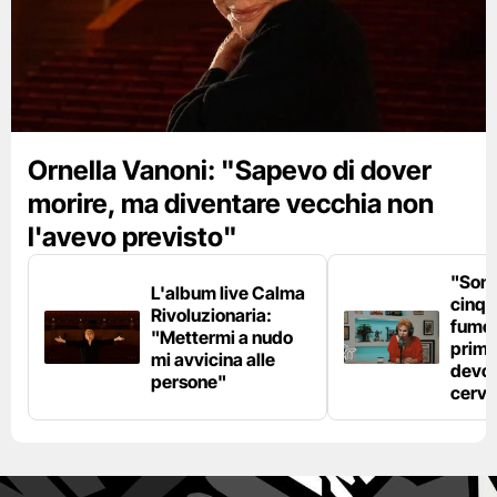
Ornella Vanoni: "Sapevo di dover
morire, ma diventare vecchia non
l'avevo previsto"
"Son
L'album live Calma
cinqu
Rivoluzionaria:
fumo 
"Mettermi a nudo
prima
mi avvicina alle
devo 
persone"
cerve