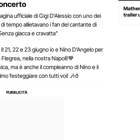
concerto
Mathera
trailer 
agina ufficiale di Gigi D'Alessio con uno dei
 di tempo allietavano i fan del cantante di
 "Senza giacca e cravatta"
 Il 21, 22 e 23 giugno io e Nino D'Angelo per
a Flegrea, nella nostra Napoli!💙
usica, ma è anche il compleanno di Nino e il
o festeggiare con tutti voi! 🎶ð