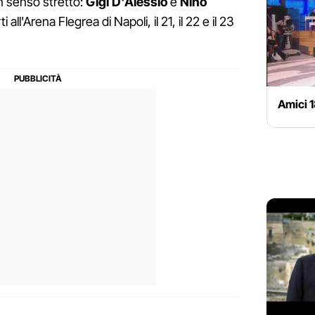
n senso stretto:
Gigi
D'Alessio
e
Nino
all'Arena Flegrea di Napoli, il 21, il 22 e il 23
Amici 1