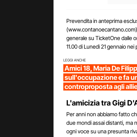
Prevendita in anteprima esclusiv
(www.contanoecantano.com) da
generale su TicketOne dalle or
11.00 di Lunedì 21 gennaio nei p
LEGGI ANCHE
Amici 18, Maria De Filipp
sull'occupazione e fa u
controproposta agli alli
L'amicizia tra Gigi D
Per anni non abbiamo fatto ch
due mondi assai distanti, ma ne
ogni voce su una presunta rivali