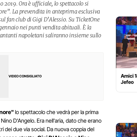
no 2019. Ora è ufficiale, lo spettacolo si
ore”. La prevendita in anteprima esclusiva
sul fan club di Gigi D’Alessio. Su TicketOne
gennaio nei punti vendita abituali. È la
cantanti napoletani saliranno insieme sullo
Amici 1
VIDEO CONSIGLIATO
Jefeo
inore"
lo spettacolo che vedrà per la prima
e Nino D'Angelo. Era nell'aria, dato che erano
ri dei due via social. Da nuova coppia del