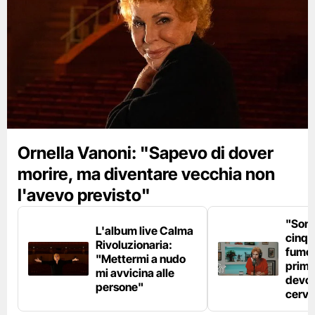
Ornella Vanoni: "Sapevo di dover
morire, ma diventare vecchia non
l'avevo previsto"
"Son
L'album live Calma
cinqu
Rivoluzionaria:
fumo 
"Mettermi a nudo
prima
mi avvicina alle
devo 
persone"
cerve