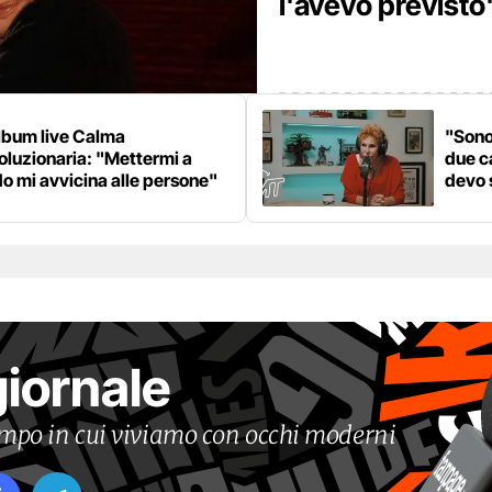
l'avevo previsto
lbum live Calma
"Sono
oluzionaria: "Mettermi a
due c
o mi avvicina alle persone"
devo 
giornale
tempo in cui viviamo con occhi moderni