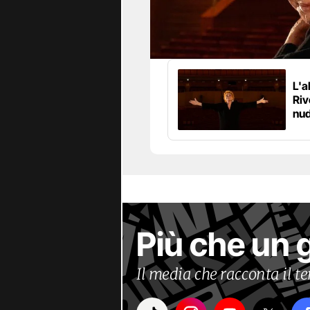
L'a
Riv
nud
Più che un 
Il media che racconta il 