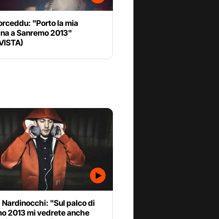
Porceddu: "Porto la mia
na a Sanremo 2013"
VISTA)
Nardinocchi: "Sul palco di
o 2013 mi vedrete anche