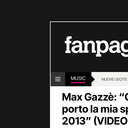
MUSIC
NUOVE USCITE
Max Gazzè: “C
porto la mia s
2013” (VIDEO