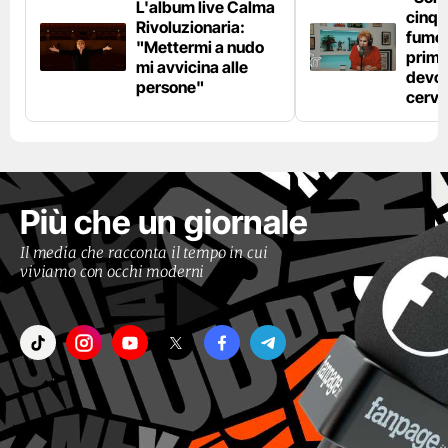
L'album live Calma
cinqu
Rivoluzionaria:
fumo 
"Mettermi a nudo
prima
mi avvicina alle
devo 
persone"
cerve
Più che un giornale
Il media che racconta il tempo in cui
viviamo con occhi moderni