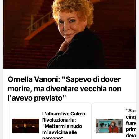
Ornella Vanoni: "Sapevo di dover
morire, ma diventare vecchia non
l'avevo previsto"
"Son
L'album live Calma
cinqu
Rivoluzionaria:
fumo 
"Mettermi a nudo
prima
mi avvicina alle
devo 
persone"