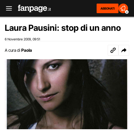
ABBONATI
2
Laura Pausini: stop di un anno
6 Novembre 2009
09:51
,
A cura di
Paola