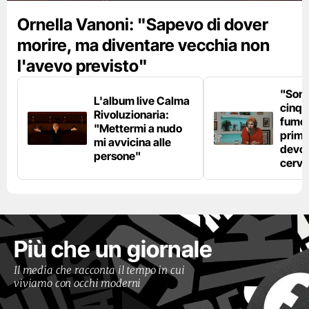
Ornella Vanoni: "Sapevo di dover
morire, ma diventare vecchia non
l'avevo previsto"
"Son
L'album live Calma
cinqu
Rivoluzionaria:
fumo 
"Mettermi a nudo
prima
mi avvicina alle
devo 
persone"
cerve
Più che un giornale
Il media che racconta il tempo in cui
viviamo con occhi moderni