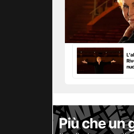
L'a
Riv
nud
Più che un 