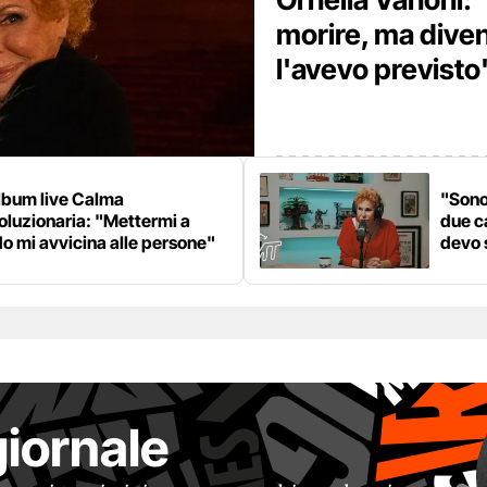
morire, ma dive
l'avevo previsto
lbum live Calma
"Sono
oluzionaria: "Mettermi a
due c
o mi avvicina alle persone"
devo 
giornale