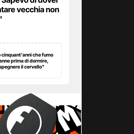
ntare vecchia non
"
 cinquant'anni che fumo
anne prima di dormire,
spegnere il cervello"