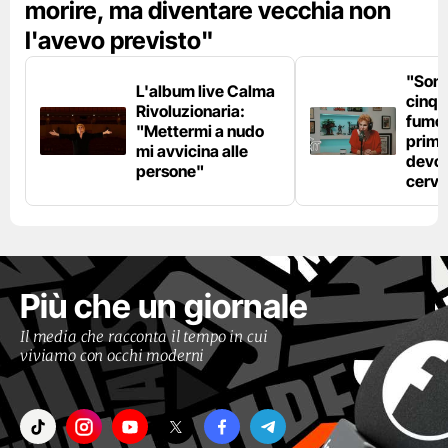
morire, ma diventare vecchia non
l'avevo previsto"
"Son
L'album live Calma
cinqu
Rivoluzionaria:
fumo 
"Mettermi a nudo
prima
mi avvicina alle
devo 
persone"
cerve
Più che un giornale
Il media che racconta il tempo in cui
viviamo con occhi moderni