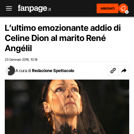
ABBONATI
2
L’ultimo emozionante addio di
Celine Dion al marito René
Angélil
23 Gennaio 2016
10:18
,
A cura di
Redazione Spettacolo