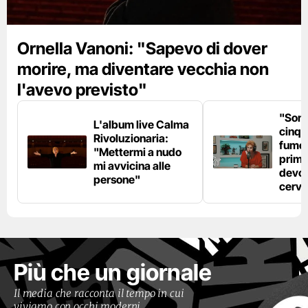
Ornella Vanoni: "Sapevo di dover
morire, ma diventare vecchia non
l'avevo previsto"
"Son
L'album live Calma
cinqu
Rivoluzionaria:
fumo 
"Mettermi a nudo
prima
mi avvicina alle
devo 
persone"
cerve
Più che un giornale
Il media che racconta il tempo in cui
viviamo con occhi moderni