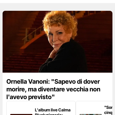
Ornella Vanoni: "Sapevo di dover
morire, ma diventare vecchia non
l'avevo previsto"
"Son
L'album live Calma
cinqu