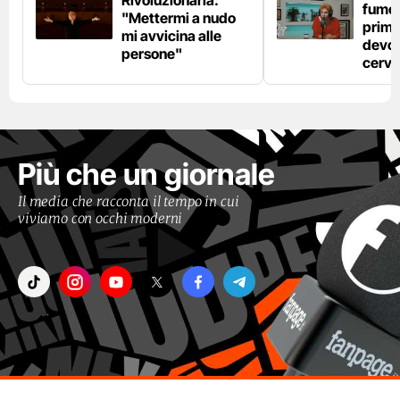
Rivoluzionaria:
fumo 
"Mettermi a nudo
prima
mi avvicina alle
devo 
persone"
cerve
Più che un giornale
Il media che racconta il tempo in cui
viviamo con occhi moderni