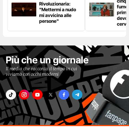
cinqu
Rivoluzionaria:
fumo 
"Mettermi a nudo
prima
mi avvicina alle
devo 
persone"
cerve
Più che un giornale
Il media che racconta il tempo in cui
viviamo con occhi moderni