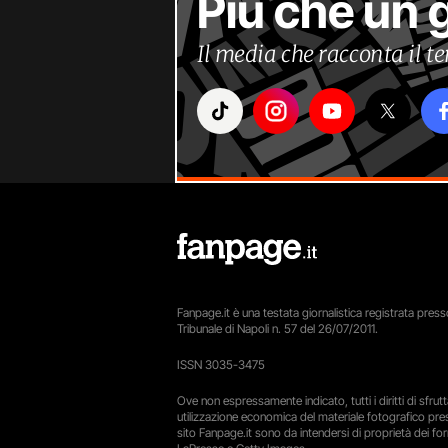
Più che un 
Il media che racconta il 
Fanpage.it è una testata giornalistica registrata presso
Tribunale di Napoli n. 57 del 26/07/2011.
ISSN 3035-3475
Ove non espressamente indicato, tutti i diritti di sfru
utilizzazione economica del materiale fotografico pre
sito Fanpage.it sono da intendersi di proprietà dei forn