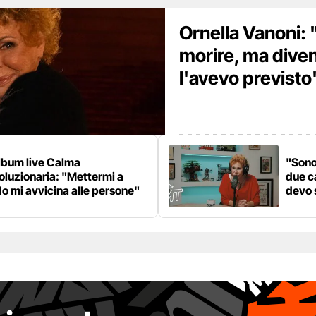
Ornella Vanoni:
morire, ma dive
l'avevo previsto
lbum live Calma
"Sono
oluzionaria: "Mettermi a
due c
o mi avvicina alle persone"
devo 