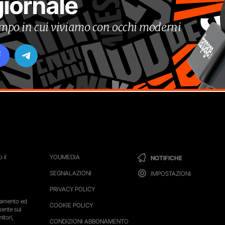
giornale
tempo in cui viviamo con occhi moderni
 il
YOUMEDIA
NOTIFICHE
SEGNALAZIONI
IMPOSTAZIONI
PRIVACY POLICY
ttamento ed
COOKIE POLICY
sente sul
itori,
CONDIZIONI ABBONAMENTO