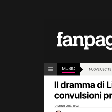
MUSIC
NUOVE USCITE
Il dramma di L
convulsioni p
17 Marzo 2013
11:03
,