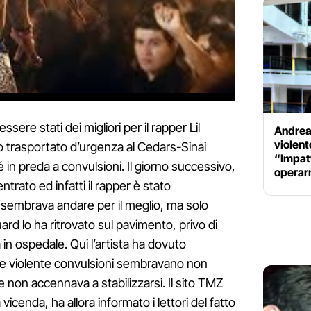
ssere stati dei migliori per il rapper Lil
Andrea 
violent
 trasportato d’urgenza al Cedars-Sinai
“Impatt
 in preda a convulsioni. Il giorno successivo,
operar
ntrato ed infatti il rapper è stato
sembrava andare per il meglio, ma solo
rd lo ha ritrovato sul pavimento, privo di
n ospedale. Qui l’artista ha dovuto
 Le violente convulsioni sembravano non
ne non accennava a stabilizzarsi. Il sito TMZ
icenda, ha allora informato i lettori del fatto