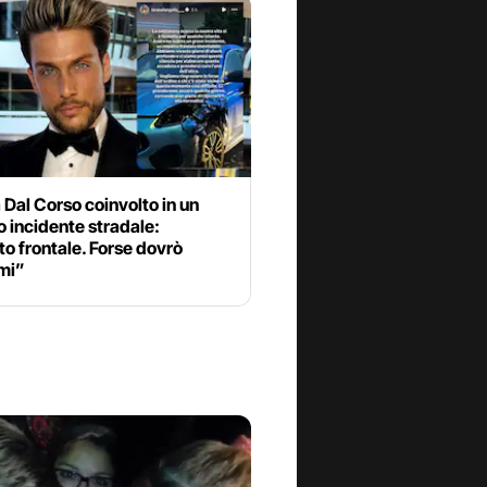
Dal Corso coinvolto in un
o incidente stradale:
o frontale. Forse dovrò
mi”