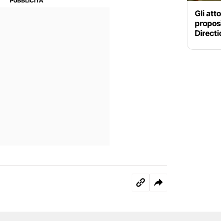
Gli att
proposi
Directi