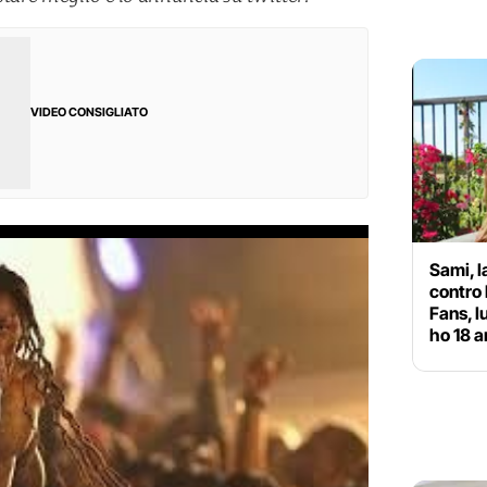
VIDEO CONSIGLIATO
Sami, l
contro 
Fans, l
ho 18 a