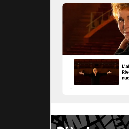
L'a
Riv
nud