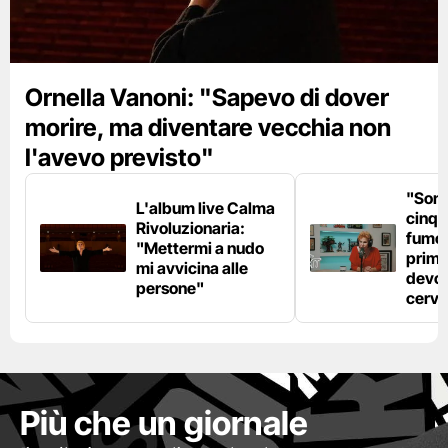
Ornella Vanoni: "Sapevo di dover
morire, ma diventare vecchia non
l'avevo previsto"
"Son
L'album live Calma
cinqu
Rivoluzionaria:
fumo 
"Mettermi a nudo
prima
mi avvicina alle
devo 
persone"
cerve
Più che un giornale