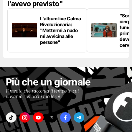
l'avevo previsto"
"Son
L'album live Calma
cinqu
Rivoluzionaria:
fumo 
"Mettermi a nudo
prima
mi avvicina alle
devo 
persone"
cerve
Più che un giornale
Il media che racconta il tempo in cui
viviamo con occhi moderni