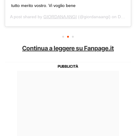
tutto merito vostro. Vi voglio bene
A post shared by
GIORDANA ANGI
(@giordanaangi) on
Dec 23, 2019 at 9:34am PST
Continua a leggere su Fanpage.it