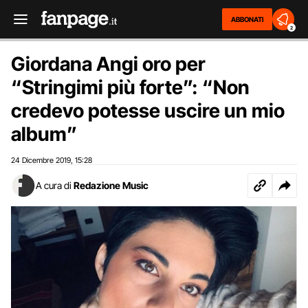
ABBONATI
2
Giordana Angi oro per
“Stringimi più forte”: “Non
credevo potesse uscire un mio
album”
24 Dicembre 2019
15:28
,
A cura di
Redazione Music