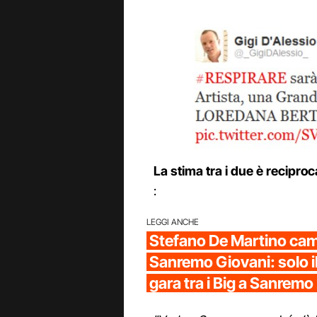
La stima tra i due è reciproc
:
LEGGI ANCHE
Stefano De Martino cam
Sanremo Giovani: solo il
gara tra i Big a Sanrem