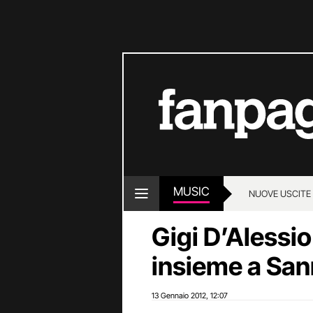
MUSIC
NUOVE USCITE
Gigi D’Alessi
insieme a San
13 Gennaio 2012
12:07
,