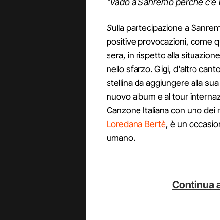
"Vado a Sanremo perché c’è lu
S
ulla partecipazione a Sanrem
positive provocazioni, come qu
sera, in rispetto alla situazio
nello sfarzo. Gigi, d'altro c
stellina da aggiungere alla sua 
nuovo album e al tour interna
Canzone Italiana con uno dei no
Loredana Bertè
, è un occasion
umano.
Continua a