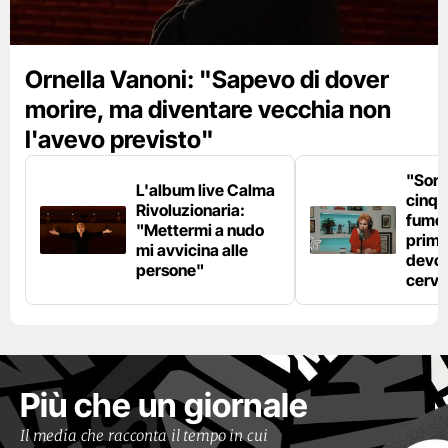
Ornella Vanoni: "Sapevo di dover
morire, ma diventare vecchia non
l'avevo previsto"
"Son
L'album live Calma
cinqu
Rivoluzionaria:
fumo 
"Mettermi a nudo
prima
mi avvicina alle
devo 
persone"
cerve
Più che un giornale
Il media che racconta il tempo in cui