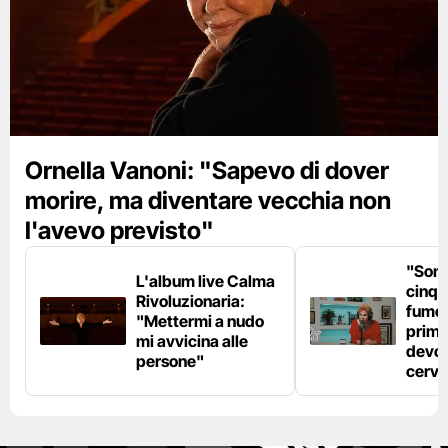
Ornella Vanoni: "Sapevo di dover
morire, ma diventare vecchia non
l'avevo previsto"
"Son
L'album live Calma
cinqu
Rivoluzionaria:
fumo 
"Mettermi a nudo
prima
mi avvicina alle
devo 
persone"
cerve