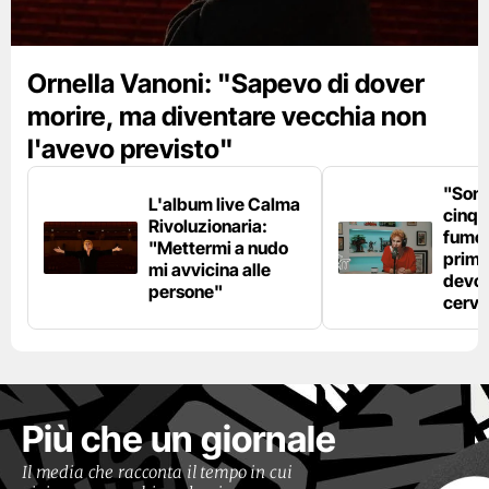
Ornella Vanoni: "Sapevo di dover
morire, ma diventare vecchia non
l'avevo previsto"
"Son
L'album live Calma
cinqu
Rivoluzionaria:
fumo 
"Mettermi a nudo
prima
mi avvicina alle
devo 
persone"
cerve
Più che un giornale
Il media che racconta il tempo in cui