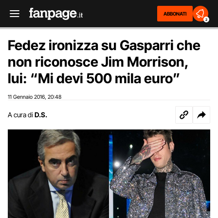
ABBONATI
2
Fedez ironizza su Gasparri che
non riconosce Jim Morrison,
lui: “Mi devi 500 mila euro”
11 Gennaio 2016
20:48
,
A cura di
D.S.