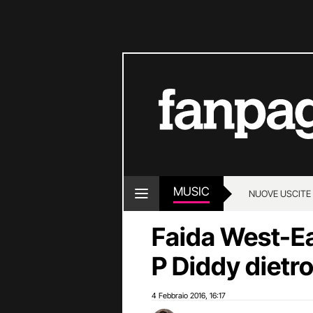
MUSIC
NUOVE USCITE
Faida West-Ea
P Diddy dietro
4 Febbraio 2016
16:17
,