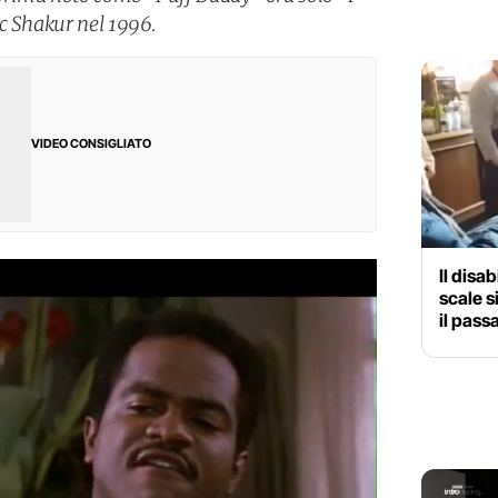
c Shakur nel 1996.
VIDEO CONSIGLIATO
Il disab
scale s
il pass