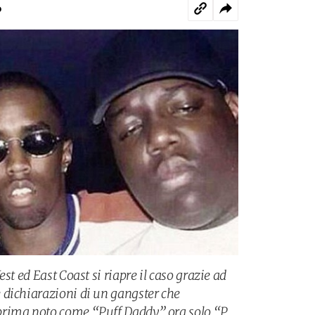
o
st ed East Coast si riapre il caso grazie ad
 dichiarazioni di un gangster che
prima noto come “Puff Daddy” ora solo “P