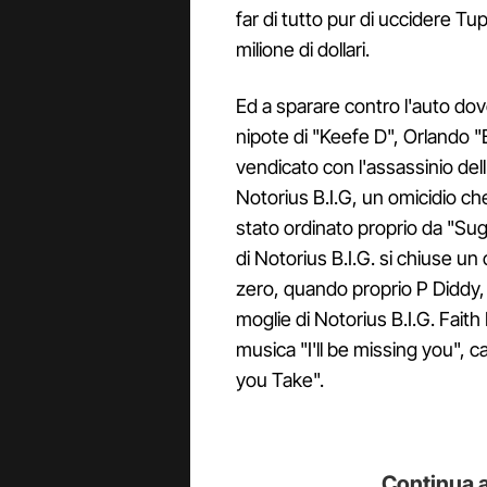
far di tutto pur di uccidere T
milione di dollari.
Ed a sparare contro l'auto dov
nipote di "Keefe D", Orlando 
vendicato con l'assassinio del
Notorius B.I.G, un omicidio ch
stato ordinato proprio da "Sug
di Notorius B.I.G. si chiuse un c
zero, quando proprio P Diddy, 
moglie di Notorius B.I.G. Faith
musica "I'll be missing you", 
you Take".
Continua a