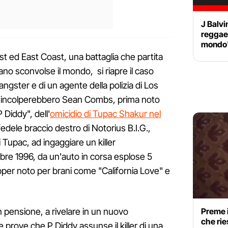
J Balvi
reggae
mondo
st ed East Coast, una battaglia che partita
no sconvolse il mondo, si riapre il caso
gangster e di un agente della polizia di Los
e incolperebbero Sean Combs, prima noto
Diddy", dell'
omicidio di Tupac Shakur nel
fedele braccio destro di Notorius B.I.G.,
di Tupac, ad ingaggiare un killer
mbre 1996, da un'auto in corsa esplose 5
 rapper noto per brani come "California Love" e
n pensione, a rivelare in un nuovo
Preme i
che rie
 prove che P Diddy assunse il killer di una