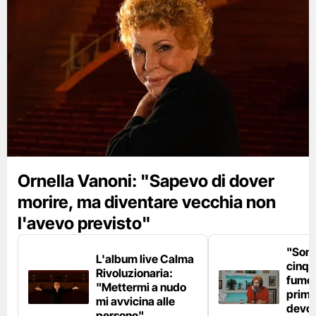
Ornella Vanoni: "Sapevo di dover
morire, ma diventare vecchia non
l'avevo previsto"
"Son
L'album live Calma
cinqu
Rivoluzionaria:
fumo 
"Mettermi a nudo
prima
mi avvicina alle
devo 
persone"