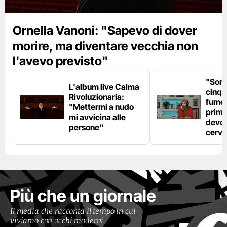
Ornella Vanoni: "Sapevo di dover
morire, ma diventare vecchia non
l'avevo previsto"
"Son
L'album live Calma
cinqu
Rivoluzionaria:
fumo 
"Mettermi a nudo
prima
mi avvicina alle
devo 
persone"
cerve
Più che un giornale
Il media che racconta il tempo in cui
viviamo con occhi moderni