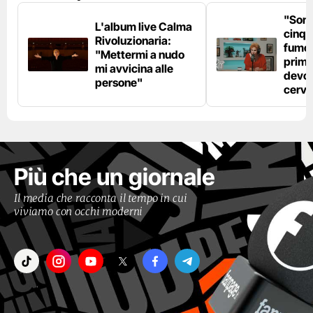
"Son
L'album live Calma
cinqu
Rivoluzionaria:
fumo 
"Mettermi a nudo
prima
mi avvicina alle
devo 
persone"
cerve
Più che un giornale
Il media che racconta il tempo in cui
viviamo con occhi moderni