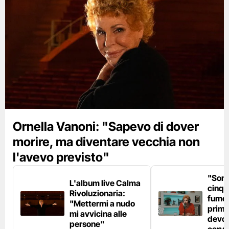
Ornella Vanoni: "Sapevo di dover
morire, ma diventare vecchia non
l'avevo previsto"
"Son
L'album live Calma
cinqu
Rivoluzionaria:
fumo 
"Mettermi a nudo
prima
mi avvicina alle
devo 
persone"