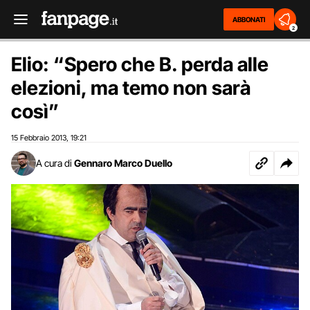
ABBONATI
2
Elio: “Spero che B. perda alle
elezioni, ma temo non sarà
così”
15 Febbraio 2013
19:21
,
A cura di
Gennaro Marco Duello