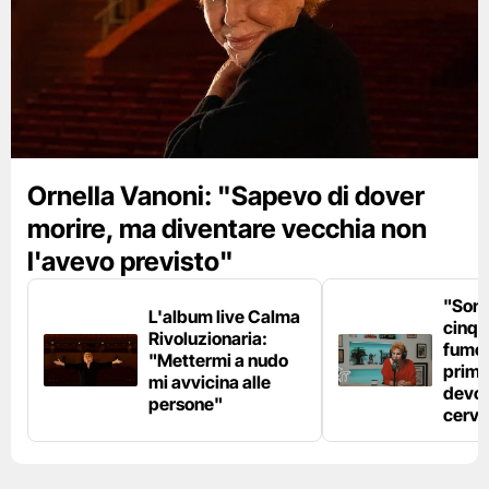
Ornella Vanoni: "Sapevo di dover
morire, ma diventare vecchia non
l'avevo previsto"
"Son
L'album live Calma
cinqu
Rivoluzionaria:
fumo 
"Mettermi a nudo
prima
mi avvicina alle
devo 
persone"
cerve