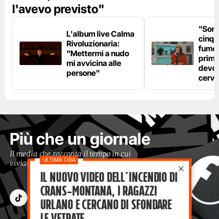
l'avevo previsto"
"Son
L'album live Calma
cinqu
Rivoluzionaria:
fumo 
"Mettermi a nudo
prima
mi avvicina alle
devo 
persone"
cerve
Più che un giornale
Il media che racconta il tempo in cui
viviamo con occhi moderni
Il nuovo video dell’incendio di
Crans-Montana, i ragazzi
Urlano e cercano di sfondare
le vetrate