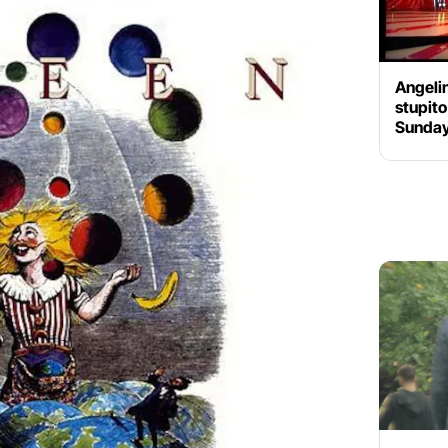
Angelin
stupito
Sunday 