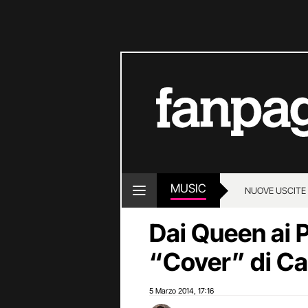
MUSIC
NUOVE USCITE
Dai Queen ai P
“Cover” di C
5 Marzo 2014
17:16
,