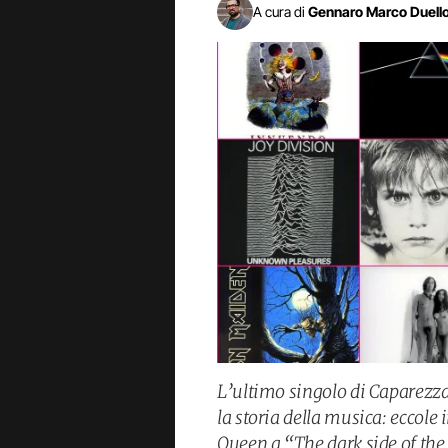
A cura di
Gennaro Marco Duell
L’ultimo singolo di Caparezz
la storia della musica: eccole
Queen a “The dark side of the