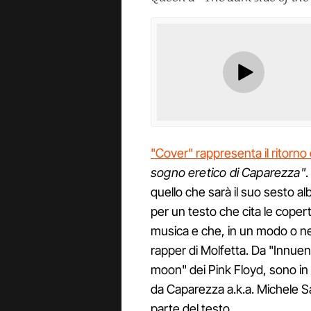
"Cover" rappresenta il ritorno
sogno eretico di Caparezza"
.
quello che sarà il suo sesto al
per un testo che cita le copertin
musica e che, in un modo o nel
rapper di Molfetta. Da "Innue
moon" dei Pink Floyd, sono in 
da Caparezza a.k.a. Michele Sa
parte del testo.