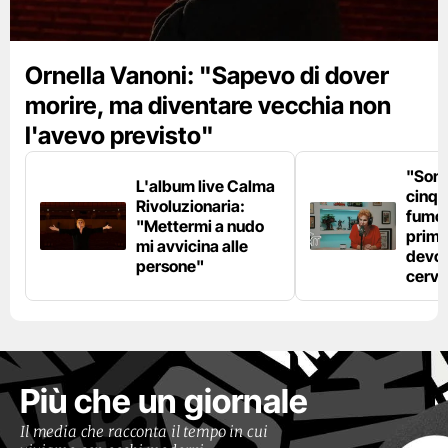
Ornella Vanoni: "Sapevo di dover
morire, ma diventare vecchia non
l'avevo previsto"
"Son
L'album live Calma
cinqu
Rivoluzionaria:
fumo 
"Mettermi a nudo
prima
mi avvicina alle
devo 
persone"
cerve
Più che un giornale
Il media che racconta il tempo in cui