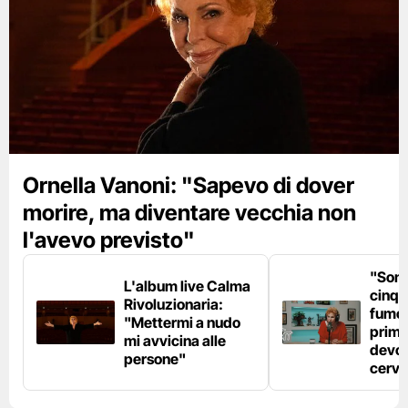
Ornella Vanoni: "Sapevo di dover
morire, ma diventare vecchia non
l'avevo previsto"
"Son
L'album live Calma
cinqu
Rivoluzionaria:
fumo 
"Mettermi a nudo
prima
mi avvicina alle
devo 
persone"
cerve