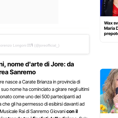
Wax sve
Maria D
prepote
orenzo Longoni 💌🎙 (@joreofficial_)
i, nome d'arte di Jore: da
Area Sanremo
e nasce a Carate Brianza in provincia di
l suo nome ha cominciato a girare negli ultimi
ionato come uno dei 500 partecipanti ad
che gli ha permesso di esibirsi davanti ad
Musicale Rai di Sanremo Giovani
con il