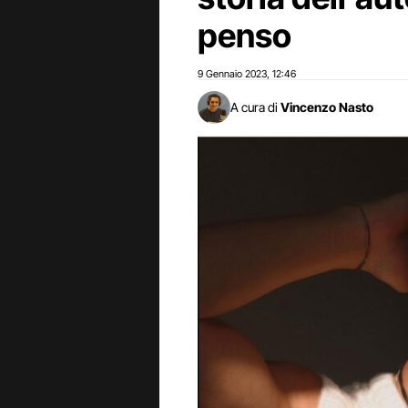
penso
9 Gennaio 2023
12:46
,
A cura di
Vincenzo Nasto