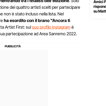
entrando tra i finalisti dell'edizione
. Solo
Amici F
rispon
ione dei quattro artisti scelti per partecipare
su Matt
 non è stato incluso nella lista. Nel
re
ha esordito con il brano "Ancora ti
tta Artist First: sul
suo profilo Instagram
è
la sua partecipazione ad Area Sanremo 2022.