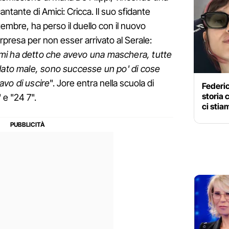
antante di Amici: Cricca. Il suo sfidante
ttembre, ha perso il duello con il nuovo
rpresa per non esser arrivato al Serale:
mi ha detto che avevo una maschera, tutte
ndato male, sono successe un po' di cose
avo di uscire
". Jore entra nella scuola di
Federic
storia 
 e "24 7".
ci sti