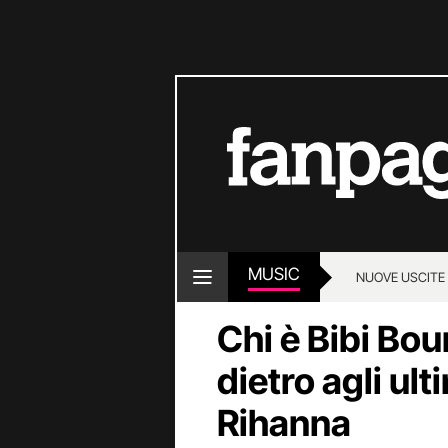
MUSIC
NUOVE USCITE
Chi è Bibi Bou
dietro agli ult
Rihanna