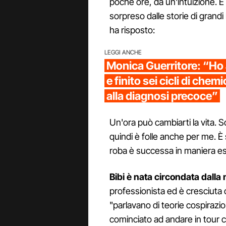
poche ore, da un'intuizione. E
sorpreso dalle storie di grandi
ha risposto:
LEGGI ANCHE
Monica Guerritore: “Ho
e finito sei cicli di chem
alla diagnosi precoce”
Un'ora può cambiarti la vita. 
quindi è folle anche per me. È
roba è successa in maniera 
Bibi è nata circondata dalla
professionista ed è cresciuta 
"parlavano di teorie cospirazi
cominciato ad andare in tour 