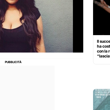
Il succ
ha cost
con la 
“lascia