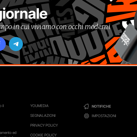
giornale
tempo in cui viviamo con occhi moderni
 il
YOUMEDIA
NOTIFICHE
SEGNALAZIONI
IMPOSTAZIONI
PRIVACY POLICY
ttamento ed
COOKIE POLICY