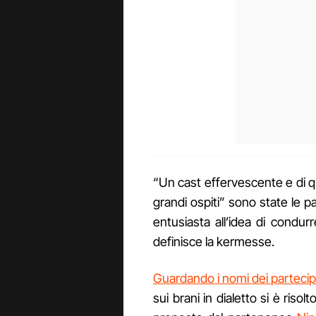
“Un cast effervescente e di qua
grandi ospiti” sono state le 
entusiasta all’idea di condu
definisce la kermesse.
Guardando i nomi dei partecip
sui brani in dialetto si è risol