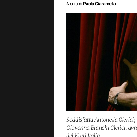
A cura di
Paola Ciaramella
Soddisfatta Antonella Clerici;
Giovanna Bianchi Clerici, avre
del Nord Italia.