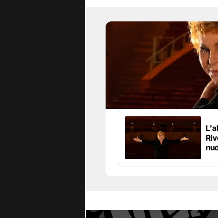
L'a
Riv
nud