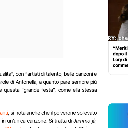
“Meriti
dopo il 
Lory di
comme
lità”, con “artisti di talento, belle canzoni e
parole di Antonella, a quanto pare sempre più
rre questa “grande festa”, come ella stessa
anti
, si nota anche che il polverone sollevato
to in un’unica canzone. Si tratta di
Jammo jà
,