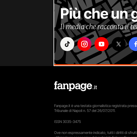
Più che un 
Il media che racconta il 
Fanpage.it è una testata giornalistica registrata presso
Tribunale di Napoli n. 57 del 26/07/2011.
ISSN 3035-3475
Ove non espressamente indicato, tutti i diritti di sfru