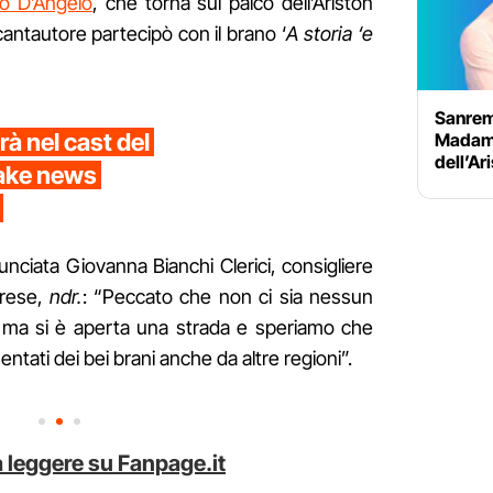
o D’Angelo
, che torna sul palco dell’Ariston
cantautore partecipò con il brano ‘
A storia ‘e
Sanrem
à nel cast del
Madame:
dell’Ar
fake news
nunciata Giovanna Bianchi Clerici, consigliere
arese,
ndr.
: “Peccato che non ci sia nessun
d ma si è aperta una strada e speriamo che
tati dei bei brani anche da altre regioni”.
 leggere su Fanpage.it