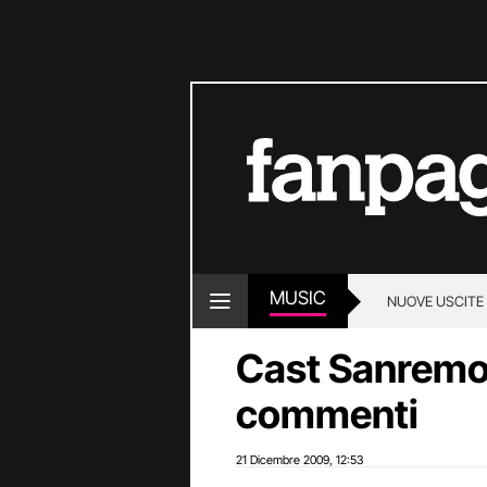
MUSIC
NUOVE USCITE
Cast Sanremo 
commenti
21 Dicembre 2009
12:53
,