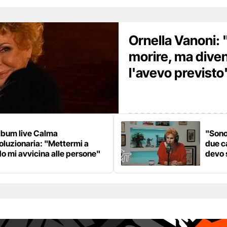
Ornella Vanoni:
morire, ma dive
l'avevo previsto
lbum live Calma
"Sono
oluzionaria: "Mettermi a
due c
o mi avvicina alle persone"
devo 