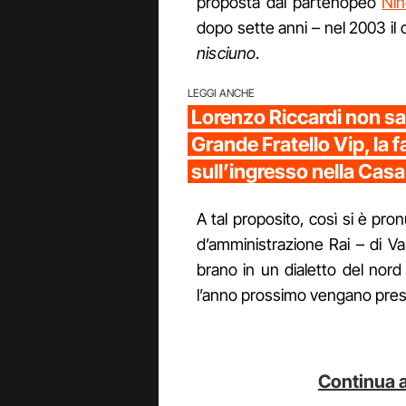
proposta dal partenopeo
Nin
dopo sette anni – nel 2003 il 
nisciuno
.
LEGGI ANCHE
Lorenzo Riccardi non sar
Grande Fratello Vip, la 
sull’ingresso nella Casa
A tal proposito, così si è pro
d’amministrazione Rai – di V
brano in un dialetto del nor
l’anno prossimo vengano presen
Continua a