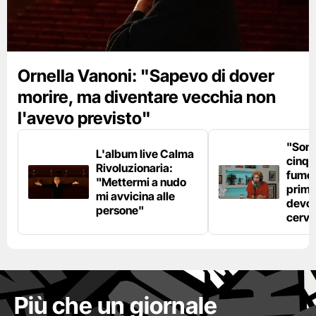
Ornella Vanoni: "Sapevo di dover
morire, ma diventare vecchia non
l'avevo previsto"
"Son
L'album live Calma
cinqu
Rivoluzionaria:
fumo 
"Mettermi a nudo
prima
mi avvicina alle
devo 
persone"
cerve
Più che un giornale