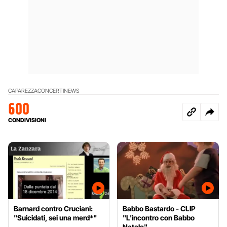
CAPAREZZA
CONCERTI
NEWS
600
CONDIVISIONI
Barnard contro Cruciani:
Babbo Bastardo - CLIP
"Suicidati, sei una merd*"
"L'incontro con Babbo
Natale"