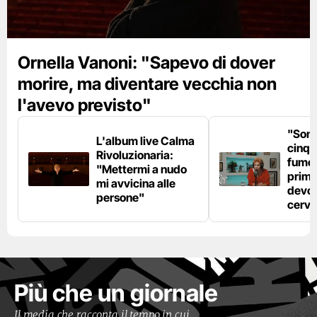
Ornella Vanoni: "Sapevo di dover
morire, ma diventare vecchia non
l'avevo previsto"
"Son
L'album live Calma
cinqu
Rivoluzionaria:
fumo 
"Mettermi a nudo
prima
mi avvicina alle
devo 
persone"
cerve
Più che un giornale
Il media che racconta il tempo in cui