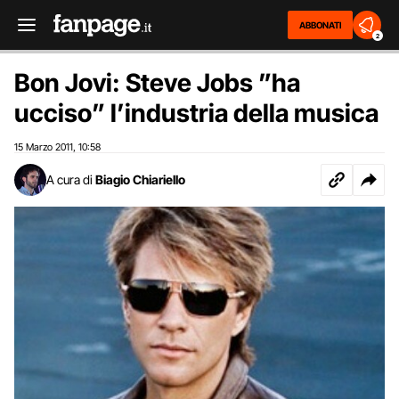
ABBONATI
2
Bon Jovi: Steve Jobs ”ha
ucciso” l’industria della musica
15 Marzo 2011
10:58
,
A cura di
Biagio Chiariello