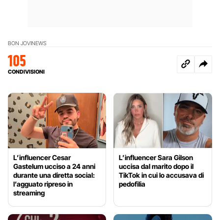
BON JOVI
NEWS
105
CONDIVISIONI
L’influencer Cesar
L’influencer Sara Gilson
Gastelum ucciso a 24 anni
uccisa dal marito dopo il
durante una diretta social:
TikTok in cui lo accusava di
l’agguato ripreso in
pedofilia
streaming