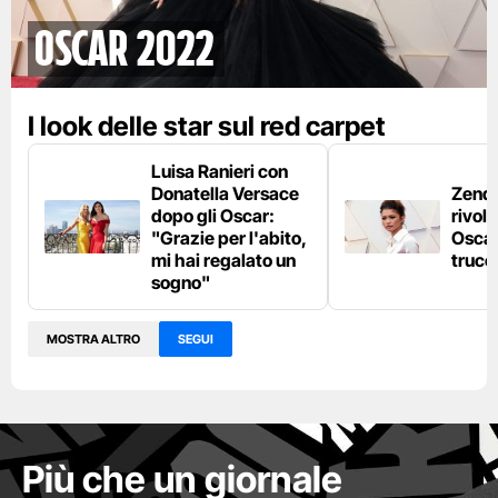
Oscar 2022
I look delle star sul red carpet
Luisa Ranieri con
Donatella Versace
Zenda
dopo gli Oscar:
rivolu
"Grazie per l'abito,
Oscar
mi hai regalato un
trucc
sogno"
MOSTRA ALTRO
SEGUI
Più che un giornale