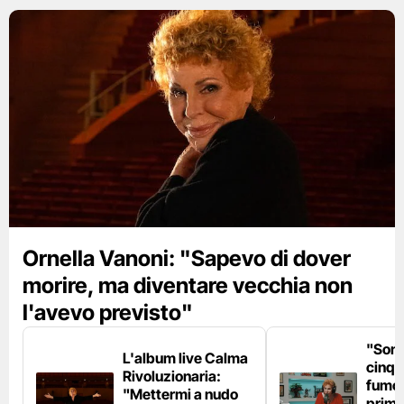
Ornella Vanoni: "Sapevo di dover
morire, ma diventare vecchia non
l'avevo previsto"
"Son
L'album live Calma
cinqu
Rivoluzionaria:
fumo 
"Mettermi a nudo
prima