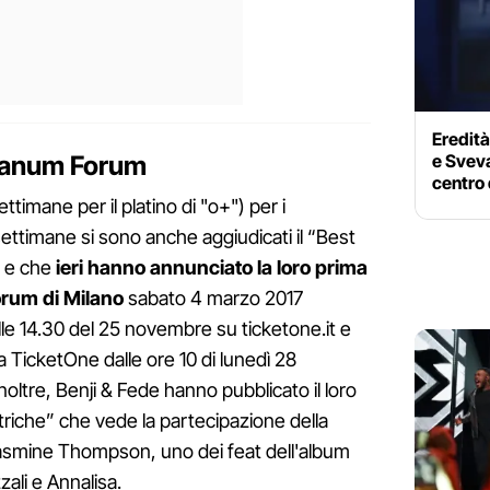
Eredità
olanum Forum
e Sveva
centro 
ettimane per il platino di "o+") per i
ettimane si sono anche aggiudicati il “Best
6 e che
ieri hanno annunciato la loro prima
orum di Milano
sabato 4 marzo 2017
dalle 14.30 del 25 novembre su ticketone.it e
ita TicketOne dalle ore 10 di lunedì 28
noltre, Benji & Fede hanno pubblicato il loro
iche” che vede la partecipazione della
Jasmine Thompson, uno dei feat dell'album
ali e Annalisa.