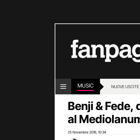
MUSIC
NUOVE USCITE
Benji & Fede, 
al Mediolanum
25 Novembre 2016
10:34
,