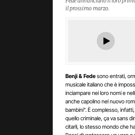
Fede annunciano il loro pri
il prossimo marzo.
Benji & Fede
sono entrati, or
musicale italiano che è impossi
inciampare nei loro nomi e nell
anche capolino nel nuovo rom
bambini". È complesso, infatt
quello criminale, ça va sans di
citarli, lo stesso mondo che h