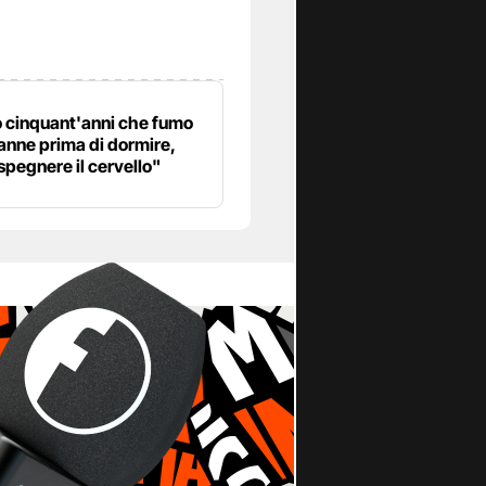
 cinquant'anni che fumo
anne prima di dormire,
spegnere il cervello"