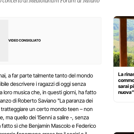
mo concerto al Mediolanum Forum di Milano
VIDEO CONSIGLIATO
La rina
mai, a far parte talmente tanto del mondo
commos
bile descrivere i ragazzi di oggi senza
sarai p
nuova
a loro musica che, in questi giorni, ha fatto
anzo di Roberto Saviano "La paranza dei
i, tratteggiare un certo mondo teen – non
re, ma quello dei 15enni a salire -, senza
a fatto sì che Benjamin Mascolo e Federico