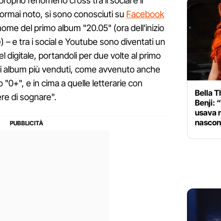
oprio fenomeno cross tra il social e il
 ormai noto, si sono conosciuti su
Facebook
nome del primo album "20.05" (ora dell'inizio
 – e tra i social e Youtube sono diventati un
el digitale, portandoli per due volte al primo
egli album più venduti, come avvenuto anche
o "0+", e in cima a quelle letterarie con
Bella T
ere di sognare".
Benji: 
usava m
nascon