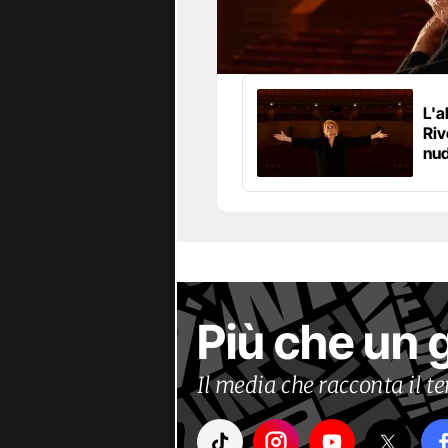
L'a
Riv
nud
Più che un 
Il media che racconta il 