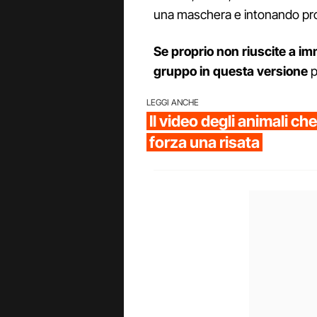
una maschera e intonando prop
Se proprio non riuscite a imm
gruppo in questa versione
p
LEGGI ANCHE
Il video degli animali ch
forza una risata