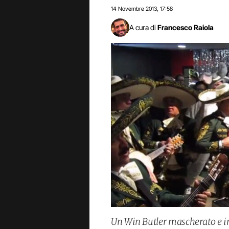
14 Novembre 2013
17:58
,
A cura di
Francesco Raiola
Un Win Butler mascherato e i