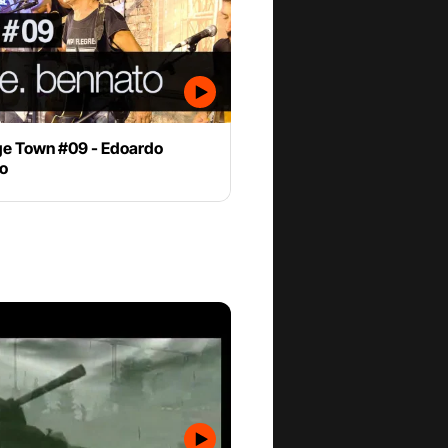
e Town #09 - Edoardo
o