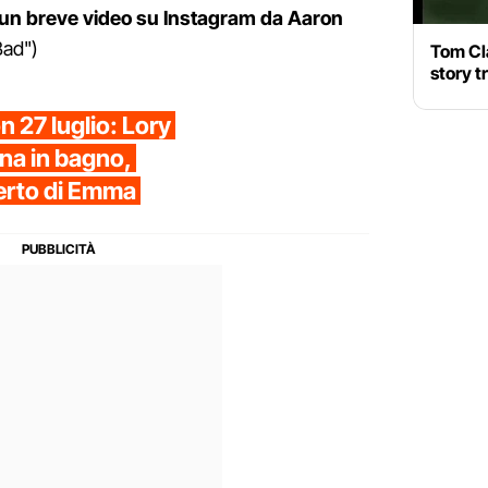
o un breve video su Instagram da Aaron
Bad")
Tom Cl
story t
 27 luglio: Lory
rina in bagno,
erto di Emma