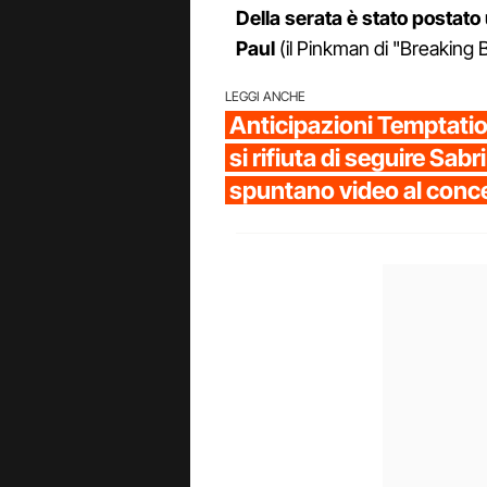
Della serata è stato postat
Paul
(il Pinkman di "Breaking 
LEGGI ANCHE
Anticipazioni Temptation
si rifiuta di seguire Sab
spuntano video al conc