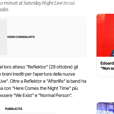
30 minuti al Saturday Night Live in cui
diti.
VIDEO CONSIGLIATO
Edoard
l loro atteso "Reflektor" (29 ottobre) gli
"Non so
brani inediti per l'apertura della nuova
ve". Oltre a Reflektor e "Afterlife" la band ha
ima con "Here Comes the Night Time" più
ssere "We Exist" e "Normal Person".