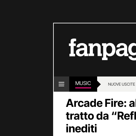
MUSIC
NUOVE USCITE
Arcade Fire: a
tratto da “Ref
inediti